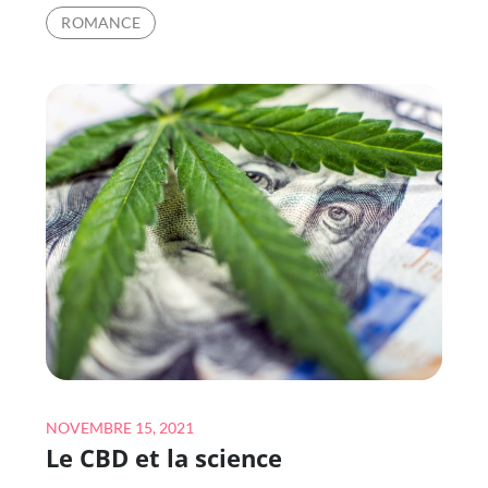
LES
ROMANCE
GENS
TRICHENT
VRAIMENT
DANS
LES
RELATIONS
Posted
NOVEMBRE 15, 2021
Le CBD et la science
on