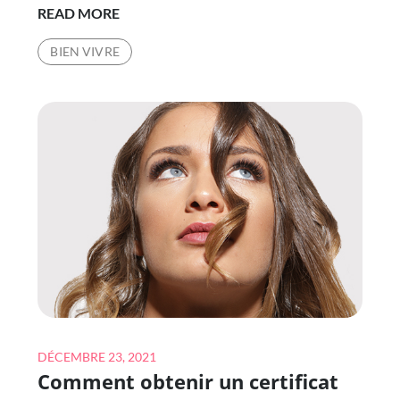
MEILLEURS
READ MORE
CONSEILS
BIEN VIVRE
POUR
L’ENTRETIEN
DES
ÉTABLES
Posted
DÉCEMBRE 23, 2021
Comment obtenir un certificat
on