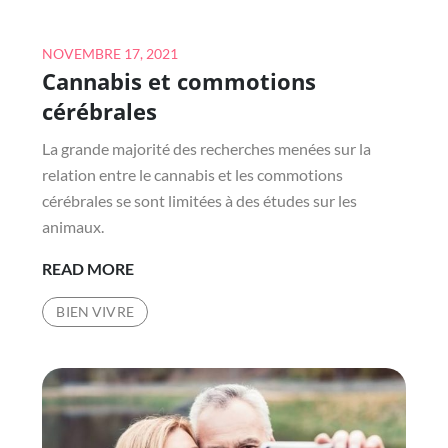
PERSONNALISER
VOTRE
Posted
NOVEMBRE 17, 2021
VOITURE
Cannabis et commotions
on
cérébrales
La grande majorité des recherches menées sur la
relation entre le cannabis et les commotions
cérébrales se sont limitées à des études sur les
animaux.
CANNABIS
READ MORE
ET
BIEN VIVRE
COMMOTIONS
CÉRÉBRALES