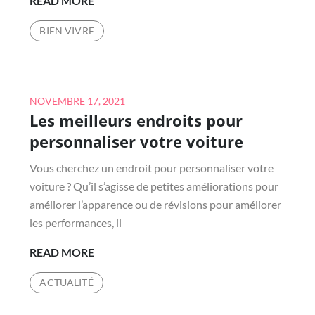
READ MORE
CE
BIEN VIVRE
QU’UN
PSYCHOLOGUE
POUR
ENFANTS
Posted
NOVEMBRE 17, 2021
?
Les meilleurs endroits pour
on
personnaliser votre voiture
Vous cherchez un endroit pour personnaliser votre
voiture ? Qu’il s’agisse de petites améliorations pour
améliorer l’apparence ou de révisions pour améliorer
les performances, il
LES
READ MORE
MEILLEURS
ACTUALITÉ
ENDROITS
POUR