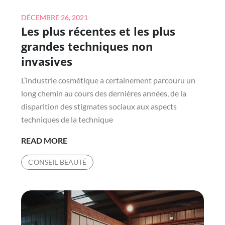
Posted
DÉCEMBRE 26, 2021
Les plus récentes et les plus
on
grandes techniques non
invasives
L’industrie cosmétique a certainement parcouru un
long chemin au cours des dernières années, de la
disparition des stigmates sociaux aux aspects
techniques de la technique
LES
READ MORE
PLUS
CONSEIL BEAUTÉ
RÉCENTES
ET
LES
PLUS
GRANDES