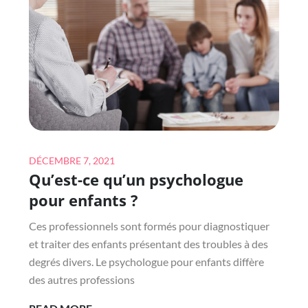
Posted
DÉCEMBRE 7, 2021
Qu’est-ce qu’un psychologue
on
pour enfants ?
Ces professionnels sont formés pour diagnostiquer
et traiter des enfants présentant des troubles à des
degrés divers. Le psychologue pour enfants diffère
des autres professions
QU’EST-