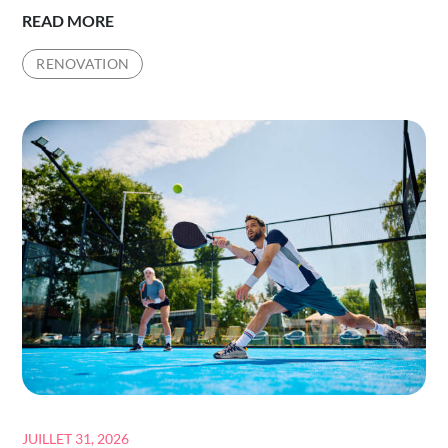
COMMENT
READ MORE
CHOISIR
RENOVATION
UNE
RÉNOVATION
DURABLE
POUR
RÉDUIRE
L’ENTRETIEN
D’UN
COURT
DE
TENNIS
DANS
LE
VAR
?
Posted
JUILLET 31, 2026