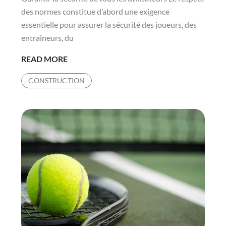
des normes constitue d’abord une exigence
essentielle pour assurer la sécurité des joueurs, des
entraîneurs, du
COMMENT
READ MORE
INTÉGRER
CONSTRUCTION
LES
NORMES
DÈS
LA
CONCEPTION
D’UNE
CONSTRUCTION
COURT
DE
TENNIS
?