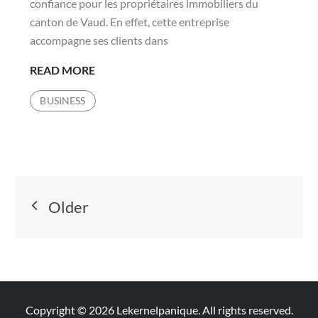
confiance pour les propriétaires immobiliers du
canton de Vaud. En effet, cette entreprise
accompagne ses clients dans
EXPERTISE
READ MORE
BÂTIMENT
BUSINESS
VAUD:
ENODE
SA
UN
ACTEUR
Navigation
DE
Older
PROXIMITÉ
des
ENGAGÉ
POUR
articles
LE
PATRIMOINE
IMMOBILIER
Copyright © 2026
Lekernelpanique
. All rights reserved.