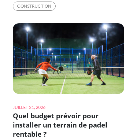
INSTALLER
CONSTRUCTION
UN
TERRAIN
DE
PADEL
VALORISE-
T-
IL
UN
ÉTABLISSEMENT
SPORTIF
OU
TOURISTIQUE
?
Posted
JUILLET 21, 2026
Quel budget prévoir pour
on
installer un terrain de padel
rentable ?