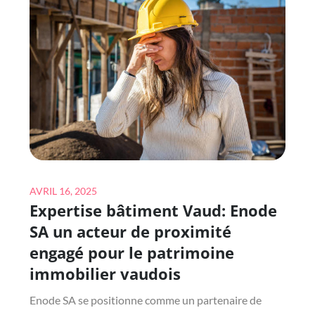
CHOISIR
UN
COUVREUR
À
PARIS
?
Posted
AVRIL 16, 2025
Expertise bâtiment Vaud: Enode
on
SA un acteur de proximité
engagé pour le patrimoine
immobilier vaudois
Enode SA se positionne comme un partenaire de