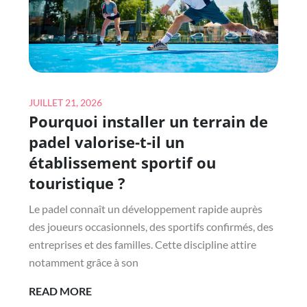
PLUSIEURS
DEVIS
?
Posted
JUILLET 21, 2026
Pourquoi installer un terrain de
on
padel valorise-t-il un
établissement sportif ou
touristique ?
Le padel connaît un développement rapide auprès
des joueurs occasionnels, des sportifs confirmés, des
entreprises et des familles. Cette discipline attire
notamment grâce à son
POURQUOI
READ MORE