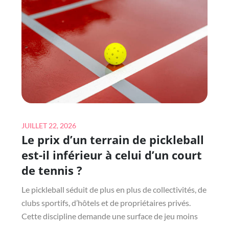
LORS
D’UNE
CONSTRUCTION
COURT
DE
TENNIS
?
Posted
JUILLET 22, 2026
Le prix d’un terrain de pickleball
on
est-il inférieur à celui d’un court
de tennis ?
Le pickleball séduit de plus en plus de collectivités, de
clubs sportifs, d’hôtels et de propriétaires privés.
Cette discipline demande une surface de jeu moins