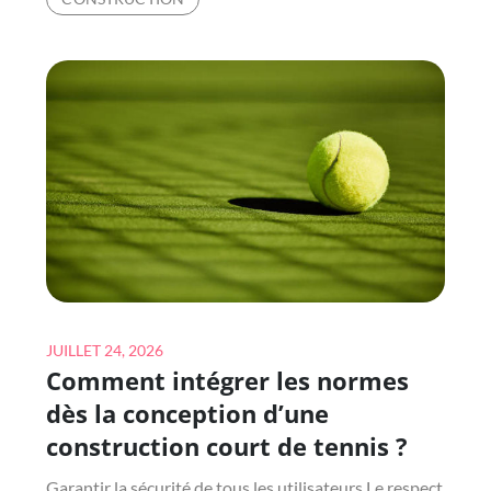
LES
ERREURS
LORS
DE
L’INSTALLATION
D’UN
TERRAIN
DE
PADEL
?
Posted
JUILLET 24, 2026
Comment intégrer les normes
on
dès la conception d’une
construction court de tennis ?
Garantir la sécurité de tous les utilisateurs Le respect