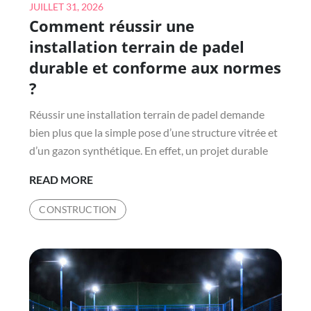
Posted
JUILLET 31, 2026
Comment réussir une
on
installation terrain de padel
durable et conforme aux normes
?
Réussir une installation terrain de padel demande
bien plus que la simple pose d’une structure vitrée et
d’un gazon synthétique. En effet, un projet durable
COMMENT
READ MORE
RÉUSSIR
CONSTRUCTION
UNE
INSTALLATION
TERRAIN
DE
PADEL
DURABLE