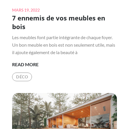
Posted
MARS 19, 2022
7 ennemis de vos meubles en
on
bois
Les meubles font partie intégrante de chaque foyer.
Un bon meuble en bois est non seulement utile, mais
il ajoute également de la beauté à
7
READ MORE
ENNEMIS
DÉCO
DE
VOS
MEUBLES
EN
BOIS