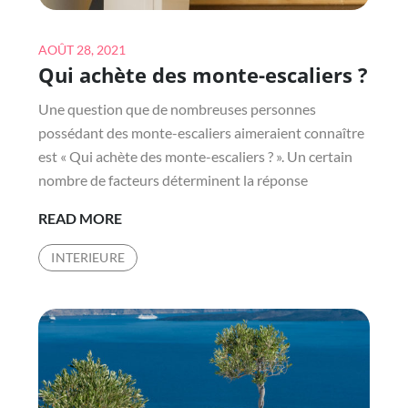
Posted
AOÛT 28, 2021
Qui achète des monte-escaliers ?
on
Une question que de nombreuses personnes
possédant des monte-escaliers aimeraient connaître
est « Qui achète des monte-escaliers ? ». Un certain
nombre de facteurs déterminent la réponse
QUI
READ MORE
ACHÈTE
INTERIEURE
DES
MONTE-
ESCALIERS
?