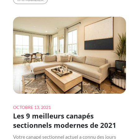
ÉCLAIRAGE
EFFICACE
PEUT
CONTRIBUER
À
REHAUSSER
LA
DÉCORATION
DE
VOTRE
CHALET
À
SAINT
GERVAIS
Posted
OCTOBRE 13, 2021
Les 9 meilleurs canapés
on
sectionnels modernes de 2021
Votre canapé sectionnel actuel a connu des jours