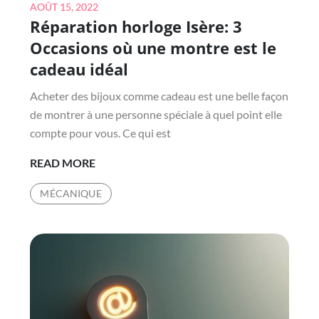
Posted
AOÛT 15, 2022
Réparation horloge Isère: 3
on
Occasions où une montre est le
cadeau idéal
Acheter des bijoux comme cadeau est une belle façon
de montrer à une personne spéciale à quel point elle
compte pour vous. Ce qui est
RÉPARATION
READ MORE
HORLOGE
MÉCANIQUE
ISÈRE:
3
OCCASIONS
OÙ
UNE
MONTRE
EST