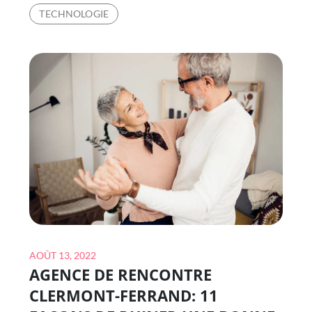
DE
TECHNOLOGIE
RÉFÉRENCEMENT
SEO
LYON:
VOTRE
GUIDE
ULTIME
DES
STRATÉGIES
ET
TECHNIQUES
CRÉATIVES
DE
MARKETING
Posted
DES
AOÛT 13, 2022
AGENCE DE RENCONTRE
on
MÉDIAS
SOCIAUX
CLERMONT-FERRAND: 11