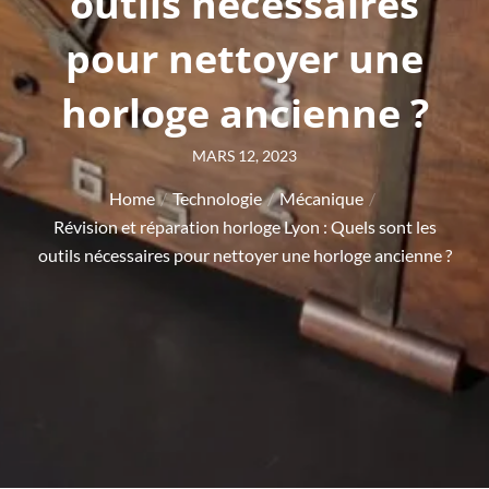
outils nécessaires
pour nettoyer une
horloge ancienne ?
Posted
MARS 12, 2023
on
Home
Technologie
Mécanique
Révision et réparation horloge Lyon : Quels sont les
outils nécessaires pour nettoyer une horloge ancienne ?